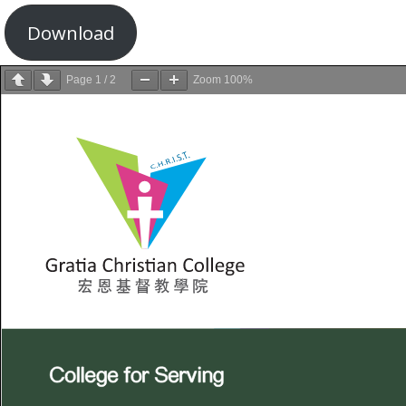
Download
Page
1
/
2
Zoom
100%