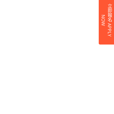
立
即
報
名
A
P
P
L
Y
O
N
W