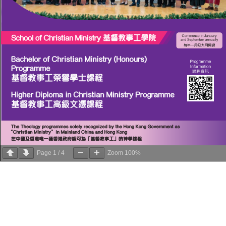
Page
1
/
4
Zoom
100%