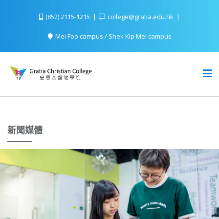
(852) 2115-1215
college@gratia.edu.hk
Mei Foo campus / Shek Kip Mei campus
新聞媒體