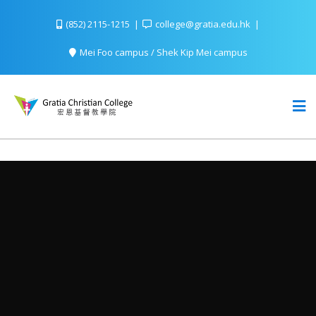
(852) 2115-1215
college@gratia.edu.hk
Mei Foo campus / Shek Kip Mei campus