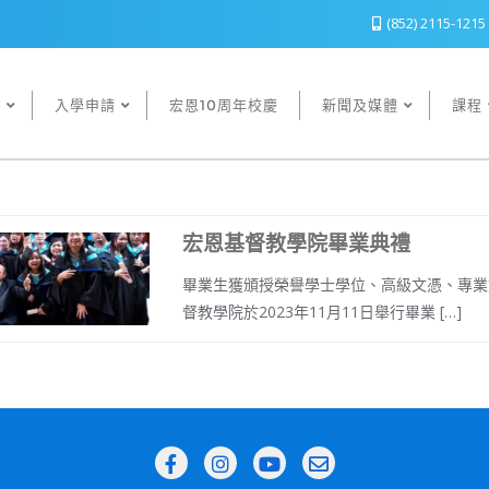
(852) 2115-1215
恩
入學申請
宏恩10周年校慶
新聞及媒體
課程
宏恩基督教學院畢業典禮
畢業生獲頒授榮譽學士學位、高級文憑、專業文憑及
督教學院於2023年11月11日舉行畢業 […]