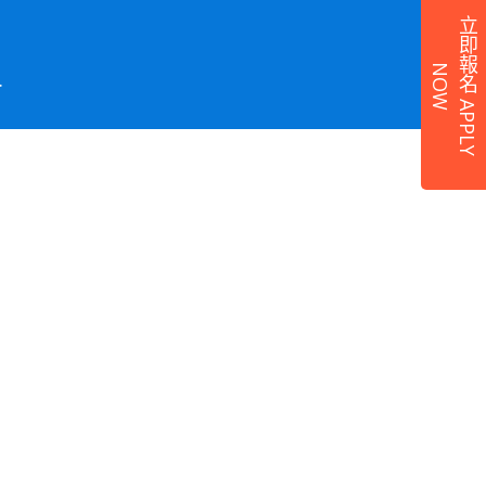
立
即
報
名
A
P
P
L
Y
O
N
W
.