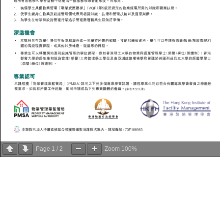
Page
1
/
2
Zoom
100%