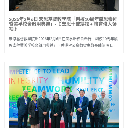
2026年2月6日 宏恩基督教學院「創校10周年感恩崇拜
暨美孚校舍啟用典禮」-《 宏恩十載耕耘 ● 培育僕人領
袖 》
宏恩基督教學院於2026年2月6日在美孚新校舍舉行「創校10周年感
恩崇拜暨美孚校舍啟用典禮」，香港聖公會教省主教長陳謳明 […]