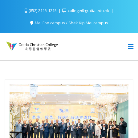
(852) 2115-1215
college@gratia.edu.hk
Mei Foo campus / Shek Kip Mei campus