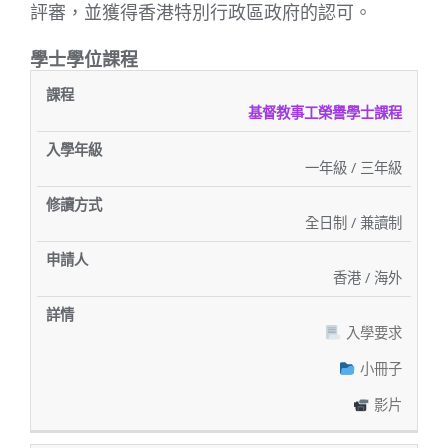
評審，並獲得香港特別行政區政府的認可。
學士學位課程
入
修
申
課
學
讀
詳
基督教事工榮譽學士課程
請
程
年
方
情
人
級
式
一年級 / 三年級
全日制 / 兼讀制
香港 / 海外
入學要求
小冊子
影片