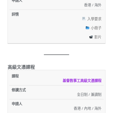
香港 / 海外
入學要求
小冊子
影片
高級文憑課程
修
申
課
讀
詳
基督教事工高級文憑課程
請
程
方
情
人
式
全日制 / 兼讀制
香港 / 內地 / 海外