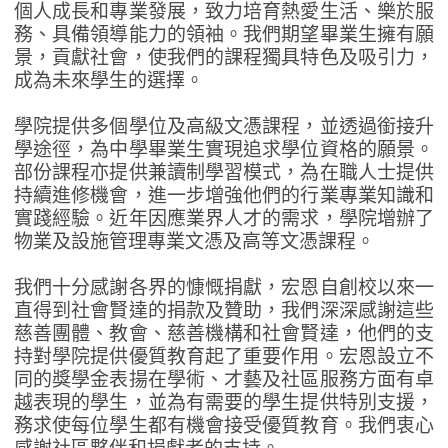
個人成長和專業發展，致力培育熱愛生活、樂於服
務、具備領導能力的領袖。我們期望畢業生擁有願
景，貢獻社會，使我們的課程獨具特色及吸引力，
成為未來學生的選擇。
學院提供多個學位及高級文憑課程，並透過銜接升
學途徑，為中學畢業生實現追求學位資格的願景。
部份課程亦提供兼讀制學習模式，為在職人士提供
持續進修機會，進一步增強他們的行業專業知識和
實踐經驗。近年因應業界人才的需求，學院增辦了
物業及設施管理專業文憑及高等文憑課程。
我們十分感謝各界的慷慨捐獻，宏恩自創校以來一
直得到社會賢達的捐款及贊助，我們深深感謝這些
慈善團體、教會、慈善機構和社會賢達，他們的支
持對學院提供優質教育起了重要作用。宏恩設立不
同的獎學金表揚在學術、才藝及社區服務方面有卓
越表現的學生，並為有需要的學生提供特別支援，
務求使每位學生都有機會接受優質教育。我們衷心