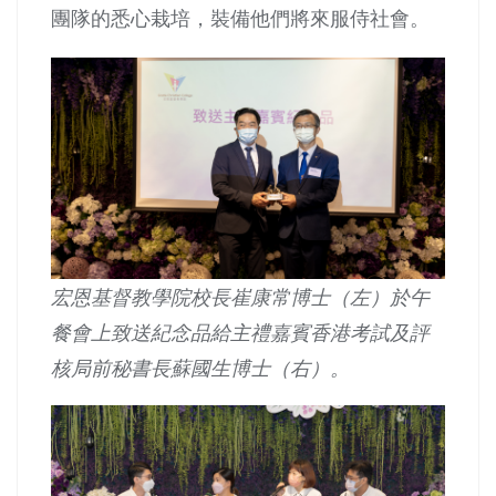
團隊的悉心栽培，裝備他們將來服侍社會。
宏恩基督教學院校長崔康常博士（左）於午
餐會上致送紀念品給主禮嘉賓香港考試及評
核局前秘書長蘇國生博士（右）。