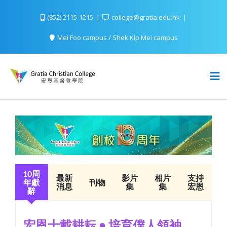
(852) 2115-1215
college@gratia.edu.hk
Mei Foo campus / Shek Kip Mei campus
10周
最新
影片
相片
支持
年獻
刊物
消息
集
集
宏恩
辭
宏恩十載耕耘 • 培育僕人領袖