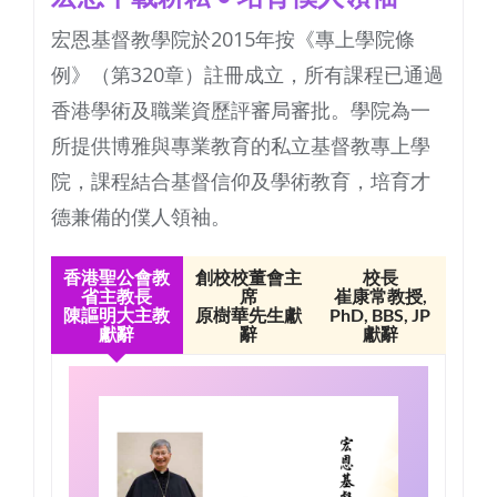
宏恩基督教學院於2015年按《專上學院條
例》（第320章）註冊成立，所有課程已通過
香港學術及職業資歷評審局審批。學院為一
所提供博雅與專業教育的私立基督教專上學
院，課程結合基督信仰及學術教育，培育才
德兼備的僕人領袖。
香港聖公會教
創校校董會主
校長
省主教長
席
崔康常教授,
陳謳明大主教
原樹華先生獻
PhD, BBS, JP
獻辭
辭
獻辭