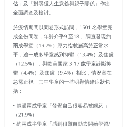
估」及「對尋獲人生意義與親子關係」作出
全面調查及檢討。
於疫情期間以問卷形式訪問，1501 名學童完
成全份問卷，年齡介乎9 至18 。調查發現約
兩成學童（19.7%）壓力指數屬高於正常水
平，逾⼀成多學童感到抑鬱（13.4%）及焦慮
（12.5%），與歐美國家 3-17 歲學童診斷抑
鬱（4.4%）及焦慮（9.4%）相比，情況實在
急需正視。其中學童的⼀些明顯情緒症狀包
括：
• 超過兩成學童「發覺自己很容易被觸怒 」
（21.9%）
• 約兩成半學童「感到很難自動去開始學習/