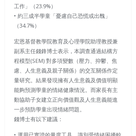
工作」（23.9%）
• 約三成半學童「憂慮自己恐慌或出醜」
（34.7%）
宏恩基督教學院教育及心理學院助理教授兼
副系主任錢鋒博士表示，本調查通過結構方
程模型(SEM) 對多項變數（壓力、抑鬱、焦
慮、人生意義及親子關係）的交互關係作定
量研究。結果發現擁有人生意義及價值明顯
能夠預測學童的情緒健康情況。而家長有主
動協助子女建立正向價值觀及人生意義能進
一步預防學童出現情緒問題。
錢博士有以下建議：
• 運用已實證的量度工具，識別受情緒困擾較