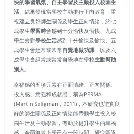
快的學習氣氛、自主學習及主動投入校園生
活
。結果發現當學校主動推行正向教育，重
視建立良好師生關係及學生正向情緒，約七
成學生
學習時
會感到十分愉快及愉快、九成
學生會對
學校生活
感到十分愉快及愉快、五
成學生會經常或常常
自覺地做功課
、以及六
成學生會經常或常常自覺地在學校
主動幫助
別人
。
幸福感的五項元素有正面情緒、正向關係、
投入感、意義和成就感，稱為PERMA
(Martin Seligman，2011)，本研究也證實良
好的師生關係及正向情緒能帶動學生投入校
園生活及主動學習，有助於提升學生的幸福
感。全面復常上學已有一段時間，研究團隊