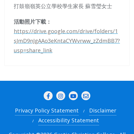
打鼓嶺嶺英公立學校學生家長 蘇雪瑩女士
活動照片下載：
https://drive.google.com/drive/folders/1
sJmD9nJgAAo3eKntaCYWvrww_zZdmBB7?
usp=share_link
Privacy Policy Statement
Disclaimer
Accessibility Statement