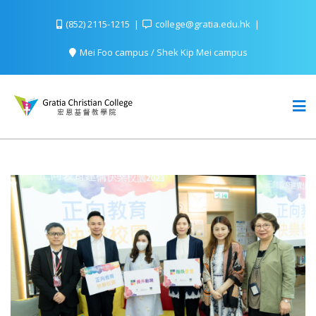
(852) 2115-1215
college@gratia.edu.hk
Mei Foo campus / Shek Kip Mei campus