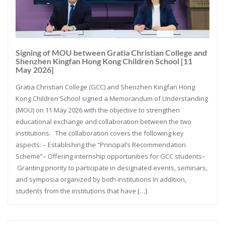
Signing of MOU between Gratia Christian College and
Shenzhen Kingfan Hong Kong Children School [11
May 2026]
Gratia Christian College (GCC) and Shenzhen Kingfan Hong
Kong Children School signed a Memorandum of Understanding
(MOU) on 11 May 2026 with the objective to strengthen
educational exchange and collaboration between the two
institutions. The collaboration covers the following key
aspects: – Establishing the “Principal’s Recommendation
Scheme”– Offering internship opportunities for GCC students–
Granting priority to participate in designated events, seminars,
and symposia organized by both institutions In addition,
students from the institutions that have […]