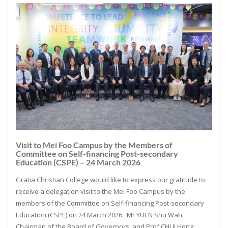
Visit to Mei Foo Campus by the Members of
Committee on Self-financing Post-secondary
Education (CSPE) – 24 March 2026
Gratia Christian College would like to express our gratitude to
receive a delegation visit to the Mei Foo Campus by the
members of the Committee on Self-financing Post-secondary
Education (CSPE) on 24 March 2026. Mr YUEN Shu Wah,
Chairman of the Board of Governors, and Prof CHUI Hong