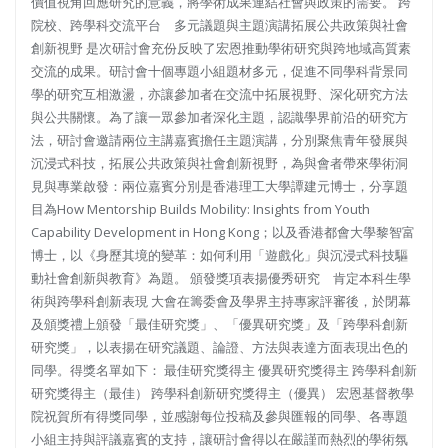
價值視角回應研究的意義，將學術成果連結社會與政策的需要。 跨
院校、跨學科交流平台 多元議題與主題演講拓展公共政策與社會
創新視野 是次研討會充份反映了宏恩推動學術研究與跨地域高質素
交流的成果。研討會十個專題小組題材多元，促進不同學科背景同
學的研究互相激盪，亦讓參加者在交流中拓展視野、深化研究方法
與公共關懷。為了讓一眾參加者深化主題，認識學界前沿的研究方
法，研討會邀請兩位主講嘉賓擔任主題演講，分別聚焦青年發展與
沉浸式科技，拓展公共政策與社會創新視野，為與會者帶來學術洞
見與專業啟發：兩位嘉賓分別是香港理工大學譚建元博士，分享題
目為How Mentorship Builds Mobility: Insights from Youth
Capability Development in Hong Kong；以及香港都會大學黎智富
博士，以《身歷其境的變革：如何利用「遊戲化」與沉浸式科技驅
動社會創新與教育》為題。 頒發獎項表揚優秀研究 肯定本科生學
術與跨學科創新表現 大會在籌委會及學界主持專家評審後，於閉幕
及頒獎禮上頒發「最佳研究獎」、「優異研究獎」及「跨學科創新
研究獎」，以表揚在研究議題、論證、方法與表達方面表現出色的
同學。得獎名單如下： 最佳研究獎得主 優異研究獎得主 跨學科創新
研究獎得主（最佳） 跨學科創新研究獎得主（優異） 宏恩基督教學
院祝賀所有得獎同學，並感謝每位投稿及參與匯報的同學、各專題
小組主持與評議嘉賓的支持，讓研討會得以在嚴謹而熱烈的學術氛