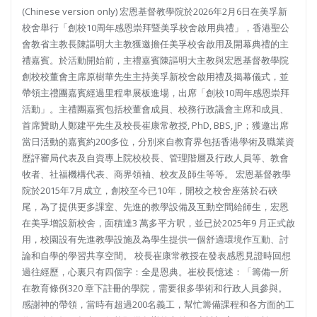
(Chinese version only) 宏恩基督教學院於2026年2月6日在美孚新
校舍舉行「創校10周年感恩崇拜暨美孚校舍啟用典禮」，香港聖公
會教省主教長陳謳明大主教獲邀擔任美孚校舍啟用及開幕典禮的主
禮嘉賓。於活動開始前，主禮嘉賓陳謳明大主教與宏恩基督教學院
創校校董會主席原樹華先生主持美孚新校舍啟用禮及揭幕儀式，並
帶領主禮團嘉賓經過里程卑展板進場，出席「創校10周年感恩崇拜
活動」。主禮團嘉賓包括校董會成員、校務行政議會主席和成員、
首席贊助人鄭建平先生及校長崔康常教授, PhD, BBS, JP；獲邀出席
當日活動的嘉賓約200多位，分別來自教育界包括香港學術及職業資
歷評審局代表及自資專上院校校長、管理階層及行政人員等、教會
牧者、社福機構代表、商界領袖、校友及師生等等。 宏恩基督教學
院於2015年7月成立，創校至今已10年，開校之校舍座落於石硤
尾，為了提供更多課室、先進的教學設備及互動空間給師生，宏恩
在美孚增設新校舍，面積達3 萬多平方呎，並已於2025年9 月正式啟
用，校園設有先進教學設施及為學生提供一個舒適環境作互動、討
論和自學的學習共享空間。 校長崔康常教授在發表感恩見證時回想
過往經歷，心裏只有四個字：全是恩典。崔校長憶述：「籌備一所
在教育條例320 章下註冊的學院，需要很多學術和行政人員參與。
感謝神的帶領，當時有超過200名義工，幫忙籌備課程和各方面的工