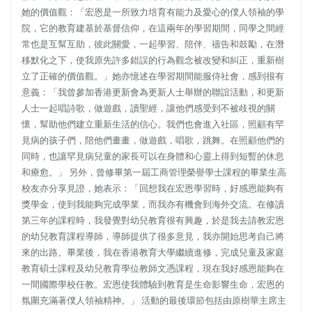
她的價值觀：「宏恩是一所致力培育有能力及愛心的僕人領袖的學
院，它的教育建基於基督信仰，在這兩年的學習期間，同學之間經
常也是互幫互助，彼此關愛，一起學習、陪伴、禱告和鼓勵，在潛
移默化之下，使我原先許多錯誤的行為觀念被改變和糾正，重新樹
立了正確的價值觀。」她亦憶述在學習期間能服侍社會，感到很有
意義：「我曾參加香港更新會為更新人士舉辦的聯誼活動，和更新
人士一起唱詩歌，做遊戲，讀聖經，讓他們感受到不被歧視的關
懷，幫助他們建立重新生活的信心。我們也會進入社區，照顧有罕
見病的孩子們，陪他們畫畫，做遊戲，唱歌，跳舞。在照顧他們的
同時，也讓罕見病兒童的家長可以在身體和心靈上得到短暫的休息
和療愈。」 另外，曾修畢第一屆工商管理榮譽學士課程的畢業生高
校友亦分享見證，她表示：「回想我在宏恩學習時，好感恩能夠有
獎學金，使到我能夠完成學業，而我亦有機會到海外交流。在修讀
第三年的課程時，我發覺對幼兒教育很有興趣，於是我去請教宏恩
的幼兒教育課程導師，導師提供了很多意見，我亦開始思考自己將
來的出路。畢業後，我在香港教育大學繼續進修，完成兒童及家庭
教育碩士課程及幼兒教育學位教師文憑課程，現在我好感恩能夠在
一間國際學校任教。宏恩使我體驗到教育是生命影響生命，宏恩的
氛圍充滿著僕人領袖精神。」 活動的最後環節包括由原樹華主席主