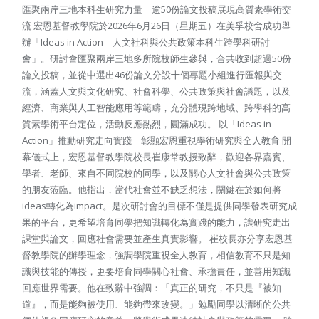
匯聚兩岸三地本科生研究力量 逾50份論文投稿展現高質素學術交
流 宏恩基督教學院於2026年6月26日（星期五）在美孚校舍成功舉
辦「Ideas in Action—人文社科與公共政策本科生跨學科研討
會」。研討會匯聚兩岸三地多所院校師生參與，合共收到超過50份
論文投稿，並從中選出46份論文分設十個專題小組進行匯報與交
流，涵蓋人文與文化研究、社會科學、公共政策與社會議題，以及
經濟、商業與人工智能應用等範疇，充分體現跨地域、跨學科的高
質素學術平台定位，活動反應熱烈，圓滿成功。 以「Ideas in
Action」推動研究走向實踐 彰顯宏恩重視學術研究與全人教育 開
幕儀式上，宏恩基督教學院校長崔康常教授致辭，歡迎各界嘉賓、
學者、老師、來自不同院校的同學，以及關心人文社會與公共政策
的朋友蒞臨。他指出，當代社會並不缺乏想法，關鍵在於如何將
ideas轉化為impact。是次研討會的目標不僅是提供同學發表研究成
果的平台，更希望培育同學把知識轉化為實踐的能力，讓研究走出
課堂與論文，回應社會需要並產生真實影響。 崔校長亦分享宏恩基
督教學院的辦學理念，強調學院重視全人教育，相信教育不只是知
識與技能的傳授，更要培育同學關心社會、承擔責任，並善用知識
回應世界需要。他在致辭中強調：「真正的研究，不只是『被知
道』，而是能夠被使用、能夠帶來改變。」勉勵同學以清晰的公共