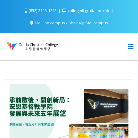
(852) 2115-1215
college@gratia.edu.hk
Mei Foo campus / Shek Kip Mei campus