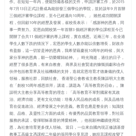
作。在短短一年內，便能預備各樣的文件，申請評審工作，於2015
年7月13日正式註冊成為能頒發三個學位的學院，並於該年9 月首辦
三個經評審學位課程，至今已經邁向10周年。」 雖然成功開辦課
程，但回顧10年的經歷及發展，崔校長表示：「感謝神的恩典，同
事一齊努力。宏恩由開校第一年首辦3 個經評審的學位課程至今已
開辦了合共11 個經評審的專上課程，實在感恩。近兩三年，在全港
學生人數下跌的情況下，宏恩的學生人數亦能以倍數增長，財政亦
有盈餘，這一切皆是神的恩典，我希望藉慶祝10周年的時候，與大
家分享神的恩典，願一切榮耀歸給神。」 時光飛逝，過往的日子，
經歷了很多恩典，有來自教會、 商界及社會賢達的慷慨捐獻和合作
伙伴包括教育界及社福機構的支持，造就宏恩培育才德兼備的僕人
領袖，服務社群，回饋社會。 香港聖公會教省主教長陳謳明大主教
在「創校10周年感恩崇拜」講道，講題為『高等教育的召命』。陳
謳明大主教分享高等教育的理念：「高等教育不單對國家有其政
治、經濟功能，更有文化功能：培養人民品格的成長，與及品格培
育在促進政治、經濟發展之中的意義。教育也應是整全的：知識技
能、品格、及靈性三方面的成長；有優秀的品質教育領導，對社區
服務的承諾，發揮耶穌基督的博愛精神。」他祝願神繼續使用宏
恩，為社會培育更多僕人領袖。 當日，一位來自國內現正修讀基督
教事工高級文憑課程二年級的張同學分享見證，她坦言課程改變了