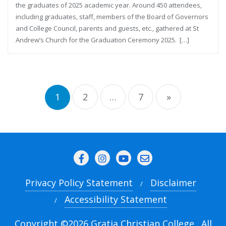
the graduates of 2025 academic year. Around 450 attendees,
including graduates, staff, members of the Board of Governors
and College Council, parents and guests, etc., gathered at St
Andrew’s Church for the Graduation Ceremony 2025. […]
1
2
…
7
»
Privacy Policy Statement
Disclaimer
Accessibility Statement
Copyright ©2026 Gratia Christian College . All